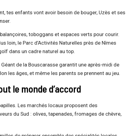
t, tes enfants vont avoir besoin de bouger, Uzès et ses
nser.
e balançoires, toboggans et espaces verts pour courir.
lus loin, le Parc d’Activités Naturelles près de Nîmes
olf dans un cadre naturel au top.
he Géant de la Bouscarasse garantit une après-midi de
elon les âges, et même les parents se prennent au jeu.
tout le monde d’accord
s papilles. Les marchés locaux proposent des
aveurs du Sud : olives, tapenades, fromages de chèvre,
amilles de préparer ensemble des spécialités locales.