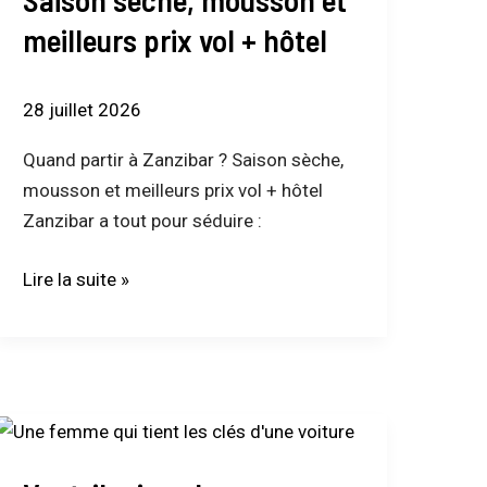
Saison
meilleurs prix vol + hôtel
sèche,
mousson
et
28 juillet 2026
meilleurs
Quand partir à Zanzibar ? Saison sèche,
prix
mousson et meilleurs prix vol + hôtel
vol
Zanzibar a tout pour séduire :
+
hôtel
Lire la suite »
Vaut-
il