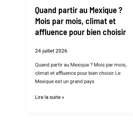
au
Quand partir au Mexique ?
Mexique
?
Mois par mois, climat et
Mois
affluence pour bien choisir
par
mois,
climat
24 juillet 2026
et
Quand partir au Mexique ? Mois par mois,
affluence
climat et affluence pour bien choisir Le
pour
Mexique est un grand pays
bien
choisir
Lire la suite »