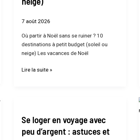
neige)
?
10
destinations
7 août 2026
à
petit
Où partir à Noël sans se ruiner ? 10
budget
destinations à petit budget (soleil ou
(soleil
neige) Les vacances de Noël
ou
Lire la suite »
neige)
Se
loger
Se loger en voyage avec
en
voyage
peu d’argent : astuces et
avec