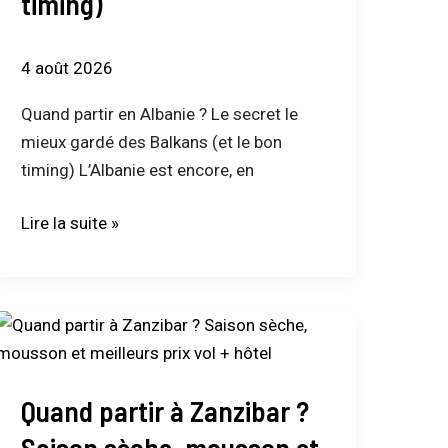
timing)
le
mieux
gardé
4 août 2026
des
Balkans
Quand partir en Albanie ? Le secret le
(et
mieux gardé des Balkans (et le bon
le
timing) L’Albanie est encore, en
bon
Lire la suite »
timing)
Quand
partir
à
Quand partir à Zanzibar ?
Zanzibar
?
Saison sèche, mousson et