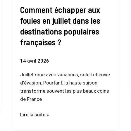
aux
Comment échapper aux
foules
en
foules en juillet dans les
juillet
destinations populaires
dans
françaises ?
les
destinations
populaires
14 avril 2026
françaises
?
Juillet rime avec vacances, soleil et envie
d’évasion. Pourtant, la haute saison
transforme souvent les plus beaux coins
de France
Lire la suite »