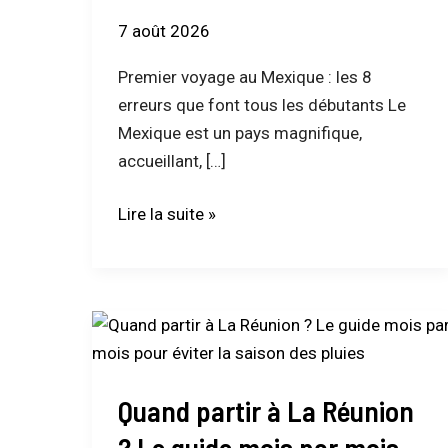
erreurs
que
7 août 2026
font
Premier voyage au Mexique : les 8
tous
erreurs que font tous les débutants Le
les
Mexique est un pays magnifique,
débutants
accueillant, […]
Lire la suite »
Quand
partir
à
Quand partir à La Réunion
La
Réunion
? Le guide mois par mois