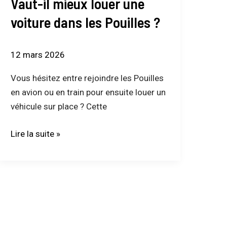
Vaut-il mieux louer une
mieux
louer
voiture dans les Pouilles ?
une
voiture
12 mars 2026
dans
les
Vous hésitez entre rejoindre les Pouilles
Pouilles
en avion ou en train pour ensuite louer un
?
véhicule sur place ? Cette
Lire la suite »