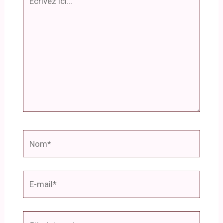
ici…
Nom*
E-
mail*
Site